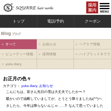
togg
men
MENU
トップ
電話/予約
クーポン
Blog
ブログ
＞ すべて
＞ お知らせ
＞ ヘアケア情報
＞ ビューティー情報
＞ 採用情報
＞ ハイブリッドキララ
＞ yuka diary
お正月の色々
カテゴリ：
yuka diary
,
お知らせ
こんにちは。皆さん先日の雪は大丈夫でしたか〜？
暖かいので油断していましてが、とうとう降りましたね(^^)ヘ
タしたら、今年は降らないんじゃ……⁈ なんて思っていました