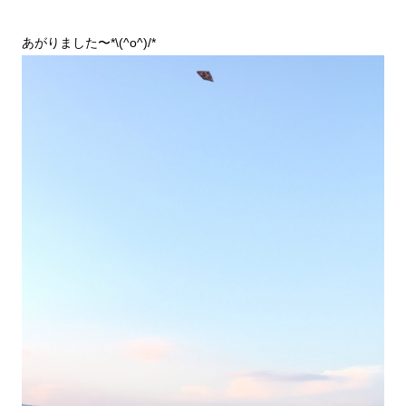
あがりました〜*\(^o^)/*